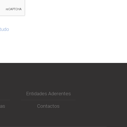
studo
Entidades Aderentes
ras
Contactos